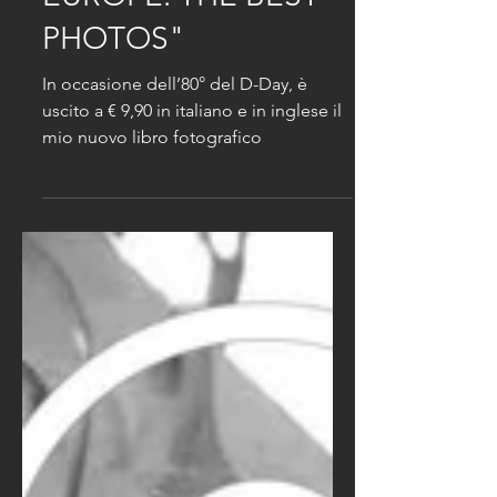
EUROPE. THE BEST
PHOTOS"
In occasione dell’80° del D-Day, è
uscito a € 9,90 in italiano e in inglese il
mio nuovo libro fotografico