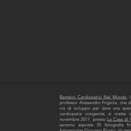
Bambini Cardiopatici Nel Mondo
, 
professor Alessandro Frigiola, che d
via di sviluppo per dare una spera
cardiopatie congenite, si mette 
novembre 2017, presso
La Casa di 
saranno esposte 35 fotografie fi
fotoreporter
Giovanni Porzio
, da sem