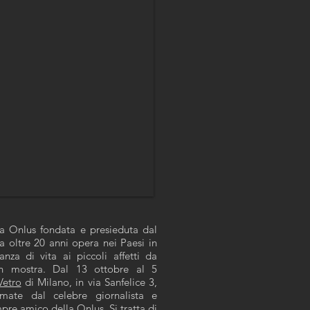
la Onlus fondata e presieduta dal
a oltre 20 anni opera nei Paesi in
nza di vita ai piccoli affetti da
in mostra. Dal 13 ottobre al 5
Vetro
di Milano, in via Sanfelice 3,
rmate dal celebre giornalista e
pre amico della Onlus. Si tratta di