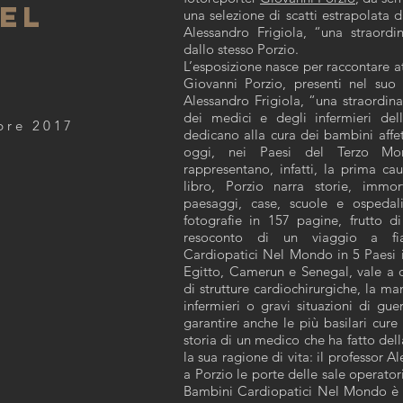
NEL
una selezione di scatti estrapolata 
Alessandro Frigiola, “una straordin
dallo stesso Porzio.
L’esposizione nasce per raccontare at
Giovanni Porzio, presenti nel suo
Alessandro Frigiola, “una straordina
dei medici e degli infermieri del
mbre 2017
dedicano alla cura dei bambini affe
oggi, nei Paesi del Terzo Mon
rappresentano, infatti, la prima cau
libro, Porzio narra storie, immor
paesaggi, case, scuole e ospedali
fotografie in 157 pagine, frutto d
resoconto di un viaggio a fian
Cardiopatici Nel Mondo in 5 Paesi in
Egitto, Camerun e Senegal, vale a di
di strutture cardiochirurgiche, la m
infermieri o gravi situazioni di gue
garantire anche le più basilari cure 
storia di un medico che ha fatto del
la sua ragione di vita: il professor 
a Porzio le porte delle sale operator
Bambini Cardiopatici Nel Mondo è