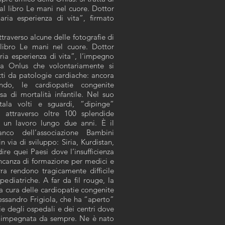
dal libro Le mani nel cuore. Dottor
aria esperienza di vita”, firmato
traverso alcune delle fotografie di
 libro Le mani nel cuore. Dottor
ria esperienza di vita”, l’impegno
la Onlus che volontariamente si
tti da patologie cardiache: ancora
do, le cardiopatie congenite
sa di mortalità infantile. Nel suo
tala volti e sguardi, “dipinge”
 attraverso oltre 100 splendide
i un lavoro lungo due anni. È il
co dell’associazione Bambini
 via di sviluppo: Siria, Kurdistan,
re quei Paesi dove l’insufficienza
ancanza di formazione per medici e
rra rendono tragicamente difficile
pediatriche. A far da fil rouge, la
la cura delle cardiopatie congenite
Alessandro Frigiola, che ha “aperto”
ie degli ospedali e dei centri dove
 impegnata da sempre. Ne è nato