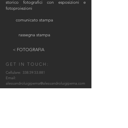
storico fotografici con esposizioni e
fotoproiezioni
comunicato stampa
rassegna stampa
< FOTOGRAFIA
GET IN TOUCH:
Cellulare:
338.59.53.881
Email:
alessandroluigiperna@alessandroluigiperna.com
via Luisa Sanfelice, 3
Milano - Italia
CONTACT ME: