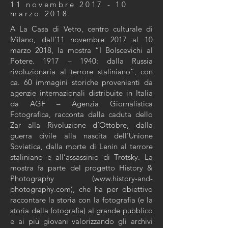
11 novembre 2017 - 10
marzo 2018
A La Casa di Vetro, centro culturale di
Milano, dall’11 novembre 2017 al 10
marzo 2018, la mostra “I Bolscevichi al
Potere. 1917 – 1940: dalla Russia
rivoluzionaria al terrore staliniano”, con
ca. 60 immagini storiche provenienti da
agenzie internazionali distribuite in Italia
da AGF – Agenzia Giornalistica
Fotografica, racconta dalla caduta dello
Zar alla Rivoluzione d’Ottobre, dalla
guerra civile alla nascita dell’Unione
Sovietica, dalla morte di Lenin al terrore
staliniano e all’assassinio di Trotsky. La
mostra fa parte del progetto History &
Photography (
www.history-and-
photography.com
), che ha per obiettivo
raccontare la storia con la fotografia (e la
storia della fotografia) al grande pubblico
e ai più giovani valorizzando gli archivi