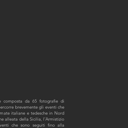
a e composta da 65 fotografie di
percorre brevemente gli eventi che
rmate italiane e tedesche in Nord
e alleata della Sicilia, l’Armistizio
venti che sono seguiti fino alla