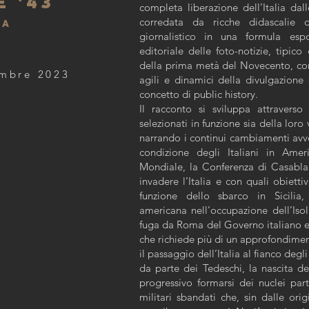
 '43
completa liberazione dell’Italia dall
corredata da ricche didascalie 
ia
giornalistico in una formula esp
editoriale delle foto-notizie, tipico
della prima metà del Novecento, co
embre 2023
agili e dinamici della divulgazione 
concetto di public history.
Il racconto si sviluppa attraverso i
selezionati in funzione sia della lor
narrando i continui cambiamenti avven
condizione degli Italiani in Ame
Mondiale, la Conferenza di Casablan
invadere l’Italia e con quali obiettivi
funzione dello sbarco in Sicilia
americana nell’occupazione dell’Isola,
fuga da Roma del Governo italiano e 
che richiede più di un approfondiment
il passaggio dell’Italia al fianco degli
da parte dei Tedeschi, la nascita del
progressivo formarsi dei nuclei par
militari sbandati che, sin dalle origi