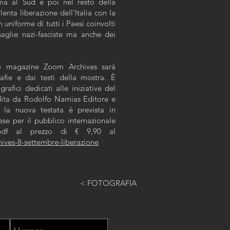
rima al Sud e poi nel resto della
lenta liberazione dell’Italia con la
n uniforme di tutti i Paesi coinvolti
esaglie nazi-fasciste ma anche dei
o magazine Zoom Archives sarà
afie e dai testi della mostra. È
rafici dedicati alle iniziative del
dita da Rodolfo Namias Editore e
 la nuova testata è prevista in
ese per il pubblico internazionale
pdf al prezzo di € 9,90 al
hives-8-settembre-liberazione
< FOTOGRAFIA