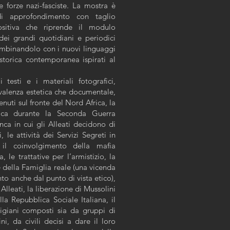
e forze nazi-fasciste. La mostra è
di approfondimento con taglio
ositiva che riprende il modulo
 dei grandi quotidiani e periodici
mbinandolo con i nuovi linguaggi
storica contemporanea ispirati al
 testi e i materiali fotografici,
o valenza estetica che documentale,
uti sul fronte del Nord Africa, la
rica durante la Seconda Guerra
ca in cui gli Alleati decidono di
, le attività dei Servizi Segreti in
, il coinvolgimento della mafia
 le trattative per l’armistizio, la
della Famiglia reale (una vicenda
o anche dal punto di vista etico),
 Alleati, la liberazione di Mussolini
la Repubblica Sociale Italiana, il
tigiani composti sia da gruppi di
ni, da civili decisi a dare il loro