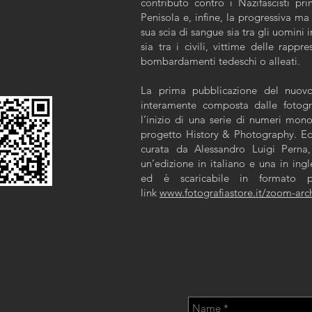
contributo contro i Nazifascisti p
Penisola e, infine, la progressiva ma 
sua scia di sangue sia tra gli uomini i
sia tra i civili, vittime delle rappr
bombardamenti tedeschi o alleati.
La prima pubblicazione del nuov
interamente composta dalle fotogr
l’inizio di una serie di numeri monog
progetto History & Photography. E
curata da Alessandro Luigi Perna,
un’edizione in italiano e una in ingl
ed è scaricabile in formato 
link
www.fotografiastore.it/zoom-arc
CONTACT ME: