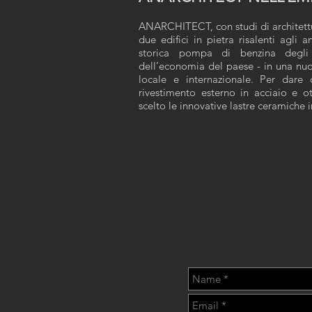
ANARCHITECT, con studi di architett
due edifici in pietra risalenti agli a
storica pompa di benzina degli 
dell’economia del paese - in una nu
locale e internazionale. Per dare c
rivestimento esterno in acciaio e o
scelto le innovative lastre ceramiche
CONTACT ME: