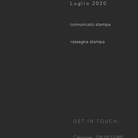
Luglio 2020
comunicato stampa
rassegna stampa
GET IN TOUCH:
Cellulare: 338.59.53.881